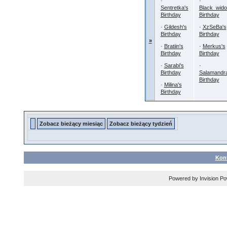
·
·
Sentretka's
Black_wido
Birthday
Birthday
·
Gildesh's
·
XzSeBa's
Birthday
Birthday
»
·
Bratiin's
·
Merkus's
Birthday
Birthday
·
Sarabi's
·
Birthday
Salamandra
Birthday
·
Milina's
Birthday
Zobacz bieżący miesiąc
Zobacz bieżący tydzień
Kon
Powered by
Invision P