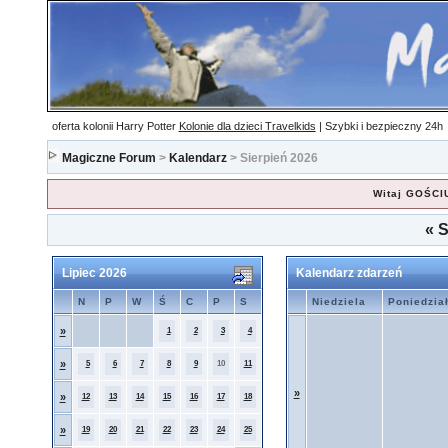
oferta kolonii Harry Potter
Kolonie dla dzieci Travelkids
| Szybki i bezpieczny
24h
Magiczne Forum
>
Kalendarz
> Sierpień 2026
Witaj GOŚCI
«
S
Lipiec 2026
Kalendarz zdarzeń
N
P
W
Ś
C
P
S
Niedziela
Poniedzia
»
1
2
3
4
»
5
6
7
8
9
10
11
»
»
12
13
14
15
16
17
18
»
19
20
21
22
23
24
25