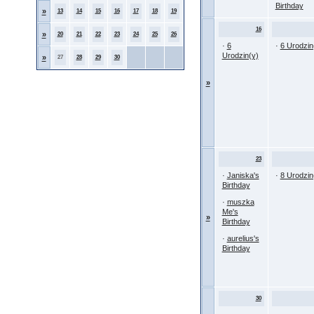
Birthday
»
13
14
15
16
17
18
19
16
»
20
21
22
23
24
25
26
·
6
·
6 Urodzin
Urodzin(y)
»
27
28
29
30
»
23
·
Janiska's
·
8 Urodzin
Birthday
·
muszka
Me's
»
Birthday
·
aurelius's
Birthday
30