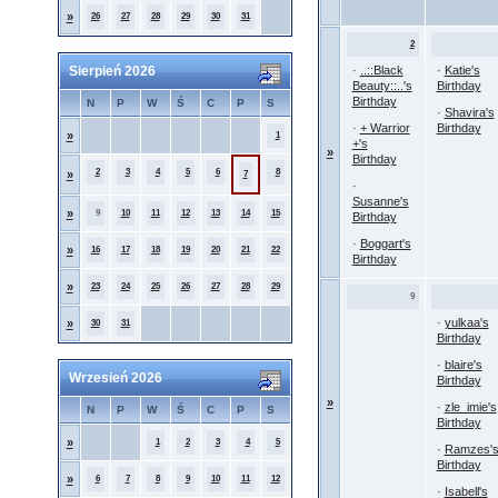
»
26
27
28
29
30
31
2
Sierpień 2026
·
..::Black
·
Katie's
Beauty::..'s
Birthday
Birthday
N
P
W
Ś
C
P
S
·
Shavira's
·
+ Warrior
Birthday
»
1
+'s
»
Birthday
2
3
4
5
6
8
»
7
·
Susanne's
»
9
10
11
12
13
14
15
Birthday
·
Boggart's
»
16
17
18
19
20
21
22
Birthday
»
23
24
25
26
27
28
29
9
·
yulkaa's
»
30
31
Birthday
·
blaire's
Wrzesień 2026
Birthday
»
·
zle_imie's
N
P
W
Ś
C
P
S
Birthday
»
1
2
3
4
5
·
Ramzes'
Birthday
»
6
7
8
9
10
11
12
·
Isabell's